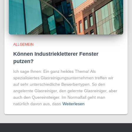
ALLGEMEIN
Können Industriekletterer Fenster
putzen?
Ich sage Ihnen: Ein ganz heikles Thema! Als
spezialisiertes Glasreinigungsunternehmen treffen wir
auf sehr unterschiedliche Bewerbertypen. So den
angelernte Glasreiniger, den gelernte Glasreiniger, aber
auch den Quereinsteiger. Im Normalfall geht man
natürlich davon aus, dass
Weiterlesen