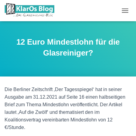
N
A
V
I
G
12 Euro Mindestlohn für die
A
T
Glasreiniger?
I
O
N
U
M
S
Die Berliner Zeitschrift ‚Der Tagesspiegel‘ hat in seiner
C
H
Ausgabe am 31.12.2021 auf Seite 16 einen halbseitigen
A
Brief zum Thema Mindestlohn veröffentlicht. Der Artikel
L
lautet ‚Auf die Zwölf‘ und thematisiert den im
T
E
Koalitionsvertrag vereinbarten Mindestlohn von 12
N
€/Stunde.