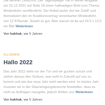
Die Berliner Zeitschrift ‚Der Tagesspiegel‘ hat in seiner Ausgabe
am 31.12.2021 auf Seite 16 einen halbseitigen Brief zum Thema
Mindestlohn veröffentlicht. Der Artikel lautet ‚Auf die Zwölf‘ und
thematisiert den im Koalitionsvertrag vereinbarten Mindestlohn
von 12 €/Stunde. Soweit so gut. Aber warum ist da auf 24,5 x 13,0
ein Bild
Weiterlesen
Von
lraklrak
, vor
5 Jahren
ALLGEMEIN
Hallo 2022
Das Jahr 2022 steht vor der Tür und wir gucken zurück und
ziehen daraus den Schluss, was wohl in Zukunft auf uns zu
kommt und wie das neue Jahr wohl werden wird. Im letzten Jahr
mussten wir in der Glasreinigungsbranche feststellen, dass es
nicht an Aufträgen mangelte, jedoch fehlten uns
Weiterlesen
Von
lraklrak
, vor
5 Jahren