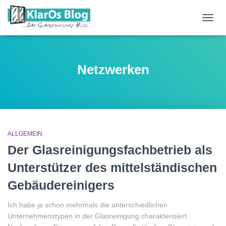
NAVIG
UMSC
Netzwerken
ALLGEMEIN
Der Glasreinigungsfachbetrieb als
Unterstützer des mittelständischen
Gebäudereinigers
Ich habe ja schon mehrmals die unterschiedlichen
Unternehmenstypen in der Glasreinigung charakterisiert.