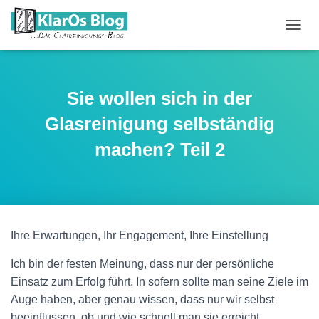
N
A
V
I
G
Sie wollen sich in der
A
T
Glasreinigung selbständig
I
O
machen? Teil 2
N
U
M
S
C
H
Ihre Erwartungen, Ihr Engagement, Ihre Einstellung
A
L
Ich bin der festen Meinung, dass nur der persönliche
T
E
Einsatz zum Erfolg führt. In sofern sollte man seine Ziele im
N
Auge haben, aber genau wissen, dass nur wir selbst
beeinflussen, ob und wie schnell man sie erreicht.