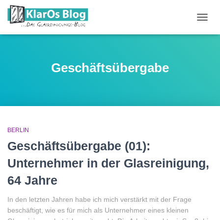
NAVIG
UMSC
Geschäftsübergabe
BERLIN
Geschäftsübergabe (01):
Unternehmer in der Glasreinigung,
64 Jahre
In den letzten Jahren habe ich mich verstärkt mit der Frage
beschäftigt, wie es für mich als Unternehmer eines kleinen