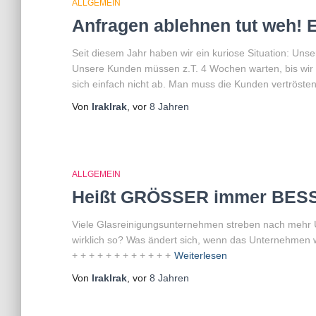
ALLGEMEIN
Anfragen ablehnen tut weh! E
Seit diesem Jahr haben wir ein kuriose Situation: Uns
Unsere Kunden müssen z.T. 4 Wochen warten, bis wir 
sich einfach nicht ab. Man muss die Kunden vertröste
Von
lraklrak
, vor
8 Jahren
ALLGEMEIN
Heißt GRÖSSER immer BES
Viele Glasreinigungsunternehmen streben nach mehr U
wirklich so? Was ändert sich, wenn das Unternehmen w
+ + + + + + + + + + + +
Weiterlesen
Von
lraklrak
, vor
8 Jahren