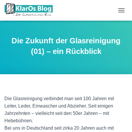
N
A
V
I
G
Die Zukunft der Glasreinigung
A
T
(01) – ein Rückblick
I
O
N
U
M
S
C
H
Die Glasreinigung verbindet man seit 100 Jahren mit
A
L
Leiter, Leder, Einwascher und Abzieher. Seit einigen
T
Jahrzehnten – vielleicht seit den 50er Jahren – mit
E
Hebebühnen.
N
Bei uns in Deutschland seit zirka 20 Jahren auch mit