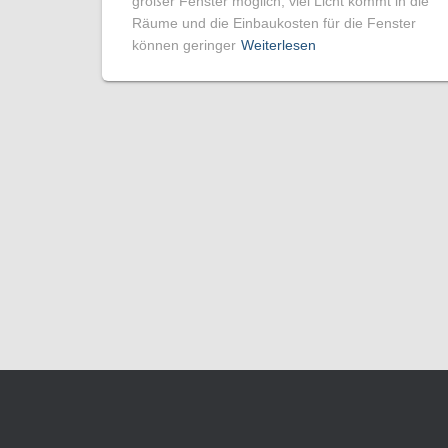
großer Fenster möglich, viel Licht kommt in die
Räume und die Einbaukosten für die Fenster
können geringer
Weiterlesen