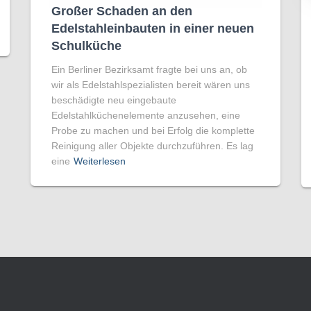
Großer Schaden an den
Edelstahleinbauten in einer neuen
Schulküche
Ein Berliner Bezirksamt fragte bei uns an, ob
wir als Edelstahlspezialisten bereit wären uns
beschädigte neu eingebaute
Edelstahlküchenelemente anzusehen, eine
Probe zu machen und bei Erfolg die komplette
Reinigung aller Objekte durchzuführen. Es lag
eine
Weiterlesen