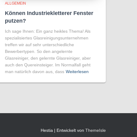
ALLGEMEIN
Können Industriekletterer Fenster
putzen?
Ich sage Ihnen: Ein ganz heikles Thema! Als
spezialisiertes Glasreinigungsunternehmen
treffen wir auf sehr unterschiedliche
Bewerbertypen. So den angelernte
Glasreiniger, den gelernte Glasreiniger, aber
auch den Quereinsteiger. Im Normalfall geht
man natürlich davon aus, dass
Weiterlesen
Hestia | Entwickelt von
ThemeIsle