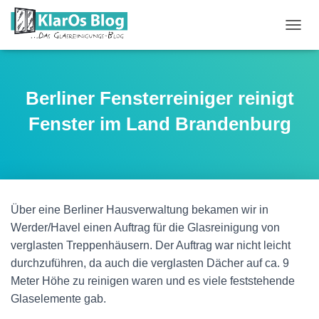
N
A
V
I
G
Berliner Fensterreiniger reinigt
A
T
Fenster im Land Brandenburg
I
O
N
U
M
S
Über eine Berliner Hausverwaltung bekamen wir in
C
H
Werder/Havel einen Auftrag für die Glasreinigung von
A
verglasten Treppenhäusern. Der Auftrag war nicht leicht
L
durchzuführen, da auch die verglasten Dächer auf ca. 9
T
E
Meter Höhe zu reinigen waren und es viele feststehende
N
Glaselemente gab.