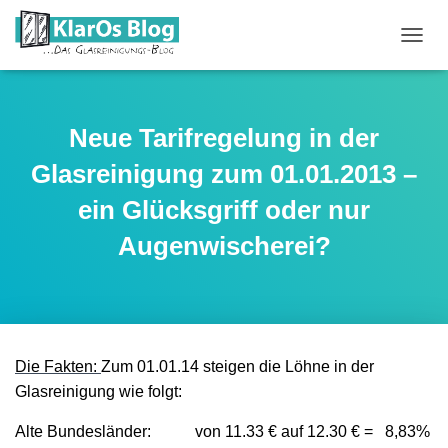
N
A
V
I
G
Neue Tarifregelung in der
A
T
Glasreinigung zum 01.01.2013 –
I
O
ein Glücksgriff oder nur
N
Augenwischerei?
U
M
S
C
H
A
L
Die Fakten:
Zum 01.01.14 steigen die Löhne in der
T
Glasreinigung wie folgt:
E
N
Alte Bundesländer:
von 11.33 € auf 12.30 € =
8,83%